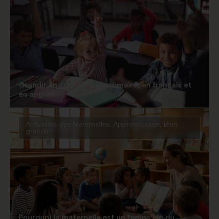
Grandir en confiance au primaire, en français et
en anglais
Actualités des Maternelles
,
Apprentissage
,
Bien
grandir
Pourquoi la maternelle est un temps clé du