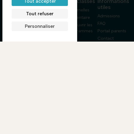
Informations
Les classes
Informations
Tout accepter
école
utiles
Lennen
Maternelles
Bilingual
Tout refuser
L’École Lennen
Admissions
School est une
Élémentaire
école franco-
Vie de l’école
FAQ
Découvrir les
Personnaliser
américaine de
Blog
programmes
Portail parents
référence à
Contact
Paris. Depuis
1960, elle
accompagne
les enfants de
la toute petite
section au
CM2 (de 2 à 11
ans) dans un
environnement
bilingue,
bienveillant et à
taille humaine.
Rejoindre
le canal
WhatsApp