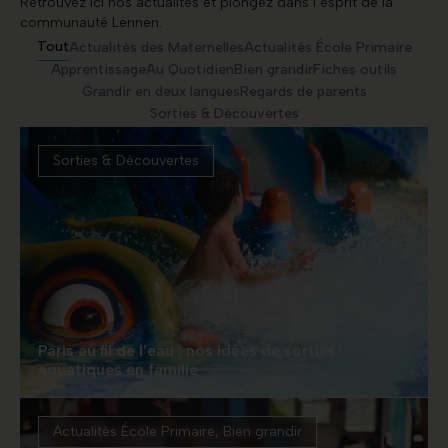
Retrouvez ici nos actualités et plongez dans l’esprit de la
communauté Lennen.
Tout
Actualités des Maternelles
Actualités École Primaire
Apprentissage
Au Quotidien
Bien grandir
Fiches outils
Grandir en deux langues
Regards de parents
Sorties & Découvertes
Sorties & Découvertes
Paris au fil de l’eau : nos idées de sorties
aquatiques en famille
Actualités École Primaire
,
Bien grandir