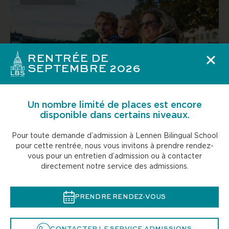
RENTRÉE DE
SEPTEMBRE 2026
S’installer à Paris en famille : les ressources qui
Un nombre limité de places est encore
comptent vraiment
disponible dans certains niveaux.
Pour toute demande d’admission à Lennen Bilingual School
Regards de parents
pour cette rentrée, nous vous invitons à prendre rendez-
vous pour un entretien d’admission ou à contacter
directement notre service des admissions.
PRENDRE RENDEZ-VOUS