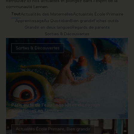
Retrouvez ici nos actualités et plongez dans l’esprit de la
communauté Lennen.
Tout
Actualités des Maternelles
Actualités École Primaire
Apprentissage
Au Quotidien
Bien grandir
Fiches outils
Grandir en deux langues
Regards de parents
Sorties & Découvertes
Sorties & Découvertes
Paris au fil de l’eau : nos idées de sorties
aquatiques en famille
Actualités École Primaire
,
Bien grandir