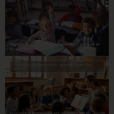
Grandir en confiance au primaire, en français et
en anglais
Actualités des Maternelles
,
Apprentissage
,
Bien
grandir
Pourquoi la maternelle est un temps clé du