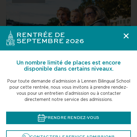
RENTRÉE DE
SEPTEMBRE 2026
S’installer à Paris en famille : les ressources qui
Un nombre limité de places est encore
comptent vraiment
disponible dans certains niveaux.
Pour toute demande d’admission à Lennen Bilingual School
Regards de parents
pour cette rentrée, nous vous invitons à prendre rendez-
vous pour un entretien d’admission ou à contacter
directement notre service des admissions.
PRENDRE RENDEZ-VOUS