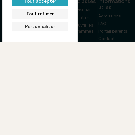
Informations
Les classes
Informations
Tout accepter
école
utiles
Lennen
Maternelles
Bilingual
Tout refuser
L’École Lennen
Admissions
School est une
Élémentaire
école franco-
Vie de l’école
FAQ
Découvrir les
Personnaliser
américaine de
Blog
programmes
Portail parents
référence à
Contact
Paris. Depuis
1960, elle
accompagne
les enfants de
la toute petite
section au
CM2 (de 2 à 11
ans) dans un
environnement
bilingue,
bienveillant et à
taille humaine.
Rejoindre
le canal
WhatsApp